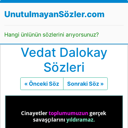
UnutulmayanSözler.com
Hangi ünlünün sözlerini arıyorsunuz?
Vedat Dalokay
Sözleri
« Önceki Söz
Önceki
Sonraki Söz »
Sonraki