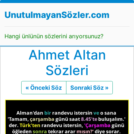
UnutulmayanSözler.com
Hangi ünlünün sözlerini arıyorsunuz?
Ahmet Altan
Sözleri
« Önceki Söz
Önceki
Sonraki Söz »
Sonraki