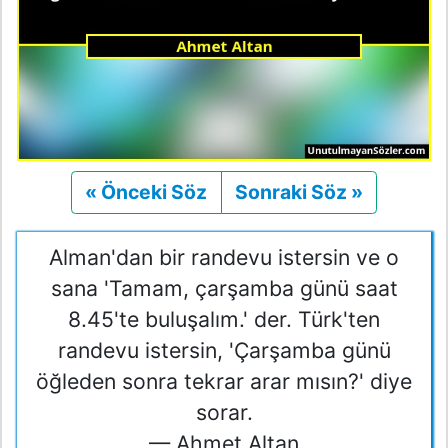
« Önceki Söz
Önceki
Sonraki Söz »
Sonraki
Alman'dan bir randevu istersin ve o
sana 'Tamam, çarşamba günü saat
8.45'te buluşalım.' der. Türk'ten
randevu istersin, 'Çarşamba günü
öğleden sonra tekrar arar mısın?' diye
sorar.
— Ahmet Altan