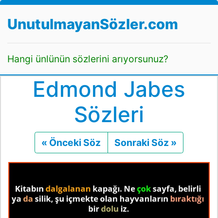
UnutulmayanSözler.com
Hangi ünlünün sözlerini arıyorsunuz?
Edmond Jabes
Sözleri
« Önceki Söz
Önceki
Sonraki Söz »
Sonraki