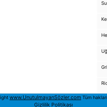
Su
Ke
He
Uğ
Gr
Ri
www.UnutulmayanSözler.com
ight
Tüm hakları 
Gizlilik Politikası