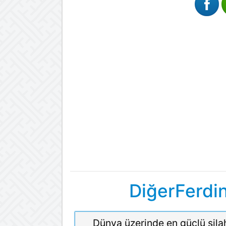
DiğerFerdi
Dünya üzerinde en güçlü sila