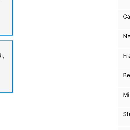
Ca
Ne
ı,
Fr
Be
Mi
St