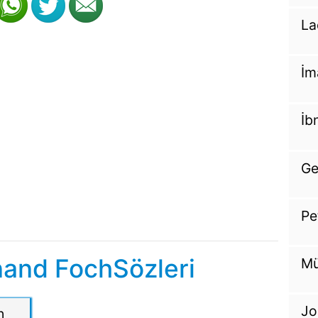
La
İm
İb
Ge
Pe
nand FochSözleri
Mü
Jo
h