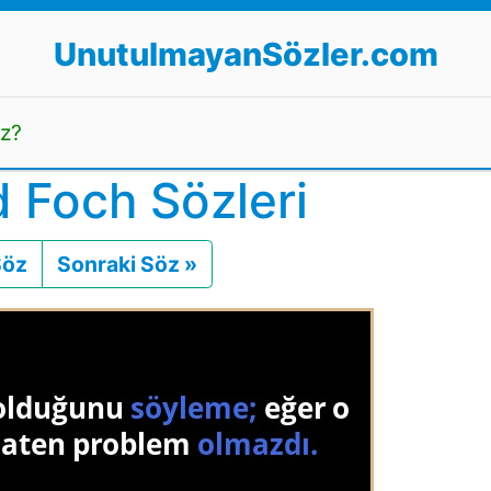
UnutulmayanSözler.com
uz?
 Foch Sözleri
Söz
Önceki
Sonraki Söz »
Sonraki