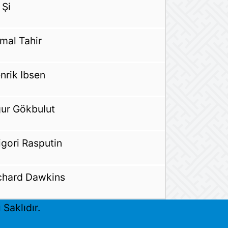
 Şi
mal Tahir
nrik Ibsen
ur Gökbulut
igori Rasputin
chard Dawkins
Saklıdır.