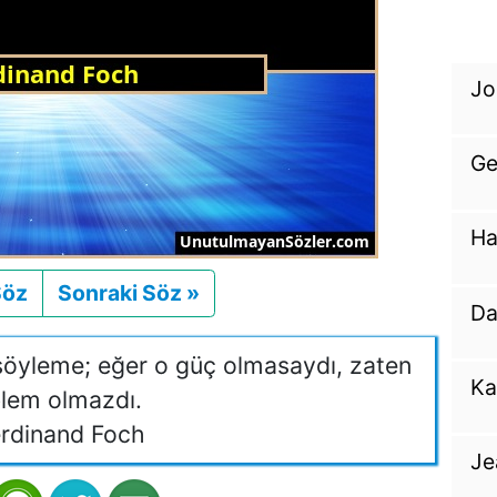
Jo
Ge
Ha
Söz
Önceki
Sonraki Söz »
Sonraki
Da
söyleme; eğer o güç olmasaydı, zaten
Ka
lem olmazdı.
rdinand Foch
Je