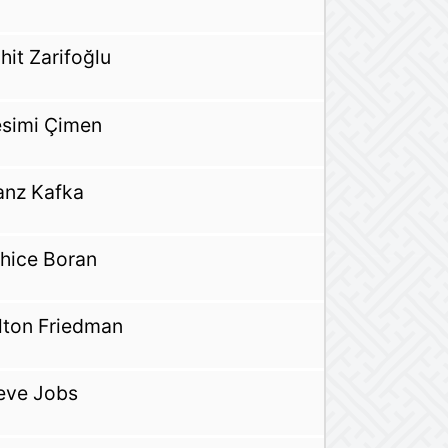
hit Zarifoğlu
simi Çimen
anz Kafka
hice Boran
lton Friedman
eve Jobs