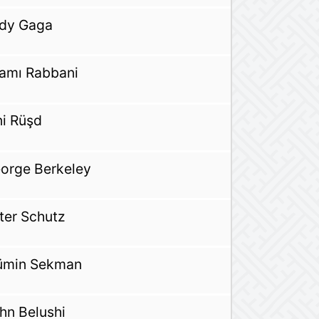
dy Gaga
amı Rabbani
ni Rüşd
orge Berkeley
ter Schutz
min Sekman
hn Belushi