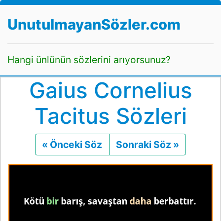
UnutulmayanSözler.com
Hangi ünlünün sözlerini arıyorsunuz?
Gaius Cornelius
Tacitus Sözleri
« Önceki Söz
Önceki
Sonraki Söz »
Sonraki