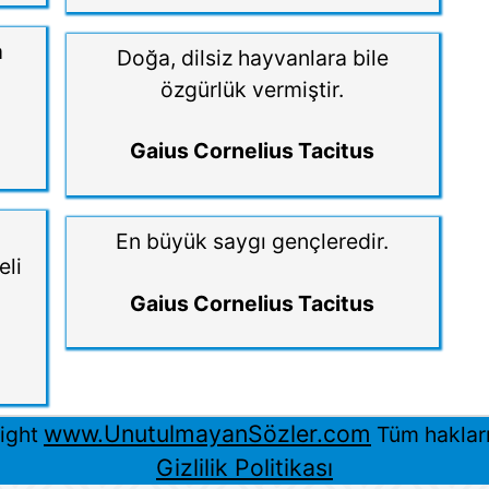
a
Doğa, dilsiz hayvanlara bile
özgürlük vermiştir.
Gaius Cornelius Tacitus
En büyük saygı gençleredir.
eli
Gaius Cornelius Tacitus
www.UnutulmayanSözler.com
ight
Tüm hakları 
Gizlilik Politikası