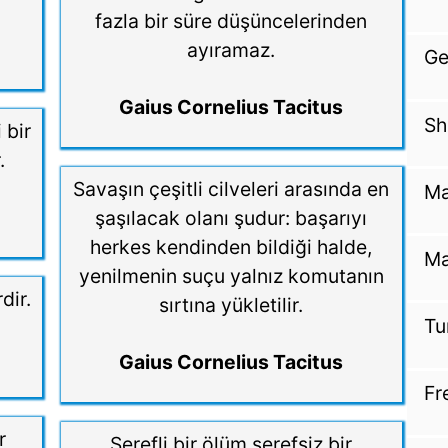
fazla bir süre düşüncelerinden
ayıramaz.
Ge
Gaius Cornelius Tacitus
Sh
 bir
.
Savaşın çeşitli cilveleri arasında en
Ma
şaşılacak olanı şudur: başarıyı
herkes kendinden bildiği halde,
Ma
yenilmenin suçu yalnız komutanın
dir.
sırtına yükletilir.
Tu
Gaius Cornelius Tacitus
Fr
r
Şerefli bir ölüm şerefsiz bir