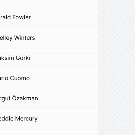
rald Fowler
elley Winters
ksim Gorki
rio Cuomo
rgut Özakman
eddie Mercury