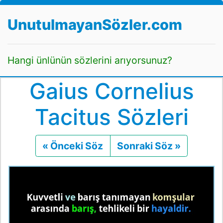
UnutulmayanSözler.com
Hangi ünlünün sözlerini arıyorsunuz?
Gaius Cornelius
Tacitus Sözleri
« Önceki Söz
Önceki
Sonraki Söz »
Sonraki