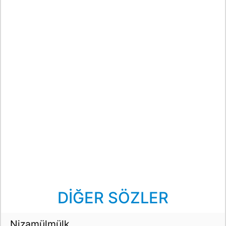
DİĞER SÖZLER
Nizamülmülk