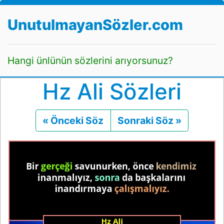
UnutulmayanSözler.com
Hangi ünlünün sözlerini arıyorsunuz?
Hz Ali Sözleri
« Önceki Söz
Önceki
Sonraki Söz »
Sonraki