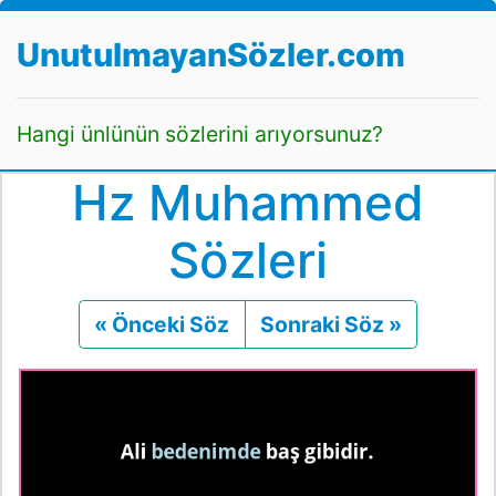
UnutulmayanSözler.com
Hangi ünlünün sözlerini arıyorsunuz?
Hz Muhammed
Sözleri
« Önceki Söz
Önceki
Sonraki Söz »
Sonraki