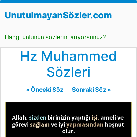
UnutulmayanSözler.com
Hangi ünlünün sözlerini arıyorsunuz?
Hz Muhammed
Sözleri
« Önceki Söz
Önceki
Sonraki Söz »
Sonraki