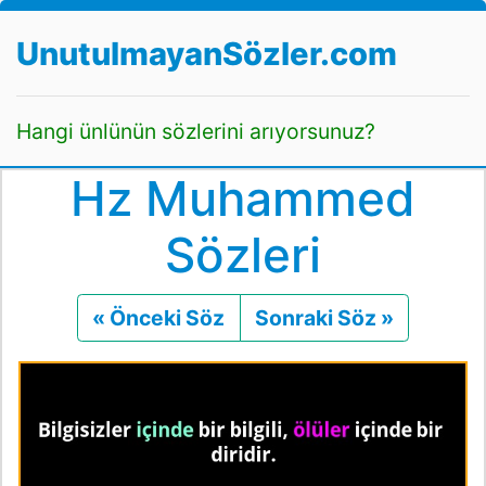
UnutulmayanSözler.com
Hangi ünlünün sözlerini arıyorsunuz?
Hz Muhammed
Sözleri
« Önceki Söz
Önceki
Sonraki Söz »
Sonraki