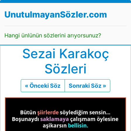
UnutulmayanSözler.com
Hangi ünlünün sözlerini arıyorsunuz?
Sezai Karakoç
Sözleri
« Önceki Söz
Önceki
Sonraki Söz »
Sonraki