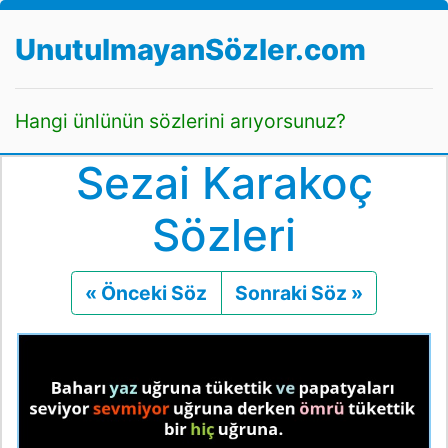
UnutulmayanSözler.com
Hangi ünlünün sözlerini arıyorsunuz?
Sezai Karakoç
Sözleri
« Önceki Söz
Önceki
Sonraki Söz »
Sonraki