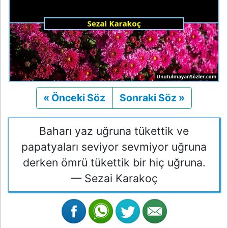
« Önceki Söz
Önceki
Sonraki Söz »
Sonraki
Baharı yaz uğruna tükettik ve
papatyaları seviyor sevmiyor uğruna
derken ömrü tükettik bir hiç uğruna.
— Sezai Karakoç