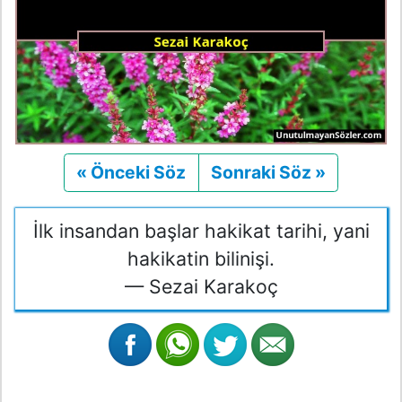
« Önceki Söz
Önceki
Sonraki Söz »
Sonraki
İlk insandan başlar hakikat tarihi, yani
hakikatin bilinişi.
— Sezai Karakoç