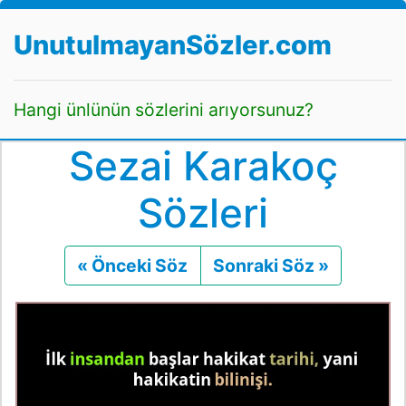
UnutulmayanSözler.com
Hangi ünlünün sözlerini arıyorsunuz?
Sezai Karakoç
Sözleri
« Önceki Söz
Önceki
Sonraki Söz »
Sonraki