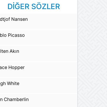
DİĞER SÖZLER
idtjof Nansen
blo Picasso
lten Akın
ace Hopper
gh White
n Chamberlin