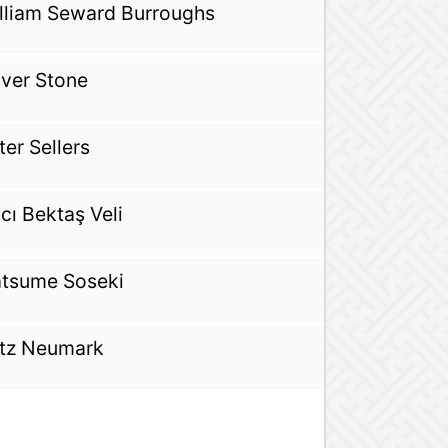
lliam Seward Burroughs
iver Stone
ter Sellers
cı Bektaş Veli
tsume Soseki
itz Neumark