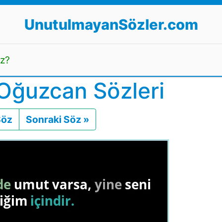
UnutulmayanSözler.com
uz?
Oğuzcan Sözleri
Söz
Önceki
Sonraki Söz »
Sonraki