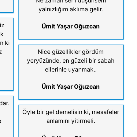
Ne zaman seni düşünsem
yalnızlığım aklıma gelir.
iz
Ümit Yaşar Oğuzcan
ak
n ki
z
Nice güzellikler gördüm
.
yeryüzünde, en güzeli bir sabah
ellerinle uyanmak..
Ümit Yaşar Oğuzcan
dar.
Öyle bir gel demelisin ki, mesafeler
e
anlamını yitirmeli.