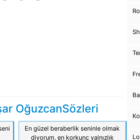
Ro
Sh
Te
Fr
Ba
şar OğuzcanSözleri
Ko
seni
En güzel beraberlik seninle olmak
Lo
diyorum, en korkunç yalnızlık