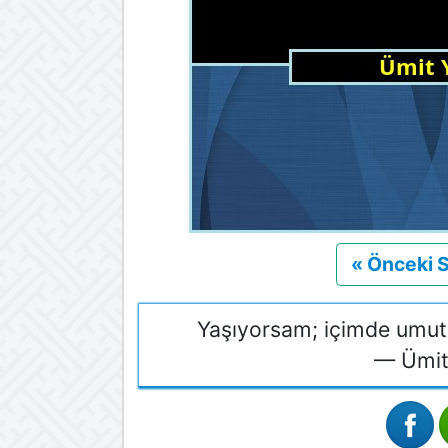
« Önceki 
Yaşıyorsam; içimde umut v
— Ümit