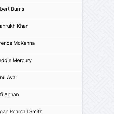
bert Burns
ahrukh Khan
rence McKenna
eddie Mercury
nu Avar
fi Annan
gan Pearsall Smith