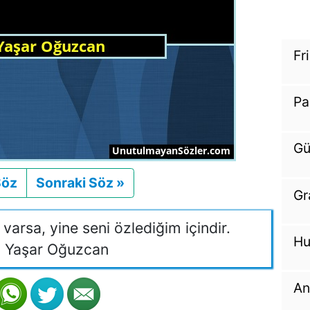
Fr
Pa
Gü
Söz
Önceki
Sonraki Söz »
Sonraki
Gr
arsa, yine seni özlediğim içindir.
Hu
 Yaşar Oğuzcan
An