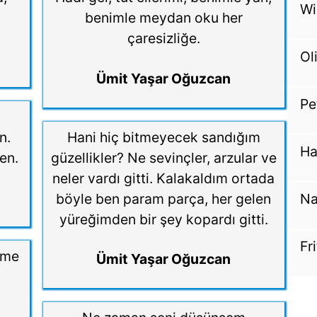
Wi
benimle meydan oku her
çaresizliğe.
Ol
Ümit Yaşar Oğuzcan
Pe
n.
Hani hiç bitmeyecek sandığım
Ha
en.
güzellikler? Ne sevinçler, arzular ve
neler vardı gitti. Kalakaldım ortada
böyle ben param parça, her gelen
Na
yüreğimden bir şey kopardı gitti.
Fr
ime
Ümit Yaşar Oğuzcan