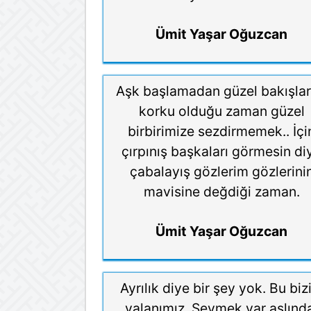
Ümit Yaşar Oğuzcan
Aşk başlamadan güzel bakışla
korku olduğu zaman güzel
birbirimize sezdirmemek.. İçi
çırpınış başkaları görmesin di
çabalayış gözlerim gözlerini
mavisine değdiği zaman.
Ümit Yaşar Oğuzcan
Ayrılık diye bir şey yok. Bu bi
yalanımız. Sevmek var aslınd