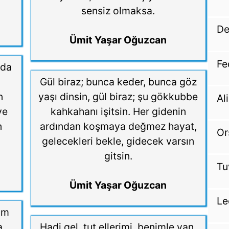
sensiz olmaksa.
De
Ümit Yaşar Oğuzcan
Fe
rda
Gül biraz; bunca keder, bunca göz
n
yaşı dinsin, gül biraz; şu gökkubbe
Al
ye
kahkahanı işitsin. Her gidenin
n
ardından koşmaya değmez hayat,
Or
gelecekleri bekle, gidecek varsın
gitsin.
Tu
Ümit Yaşar Oğuzcan
Le
zim
a,
Hadi gel, tut ellerimi, benimle yan,