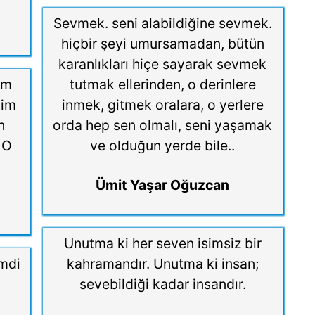
Sevmek. seni alabildiğine sevmek.
hiçbir şeyi umursamadan, bütün
karanlıkları hiçe sayarak sevmek
im
tutmak ellerinden, o derinlere
nim
inmek, gitmek oralara, o yerlere
n
orda hep sen olmalı, seni yaşamak
 O
ve olduğun yerde bile..
Ümit Yaşar Oğuzcan
Unutma ki her seven isimsiz bir
imdi
kahramandır. Unutma ki insan;
sevebildiği kadar insandır.