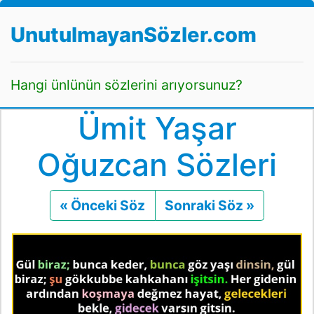
UnutulmayanSözler.com
Hangi ünlünün sözlerini arıyorsunuz?
Ümit Yaşar
Oğuzcan Sözleri
« Önceki Söz
Önceki
Sonraki Söz »
Sonraki