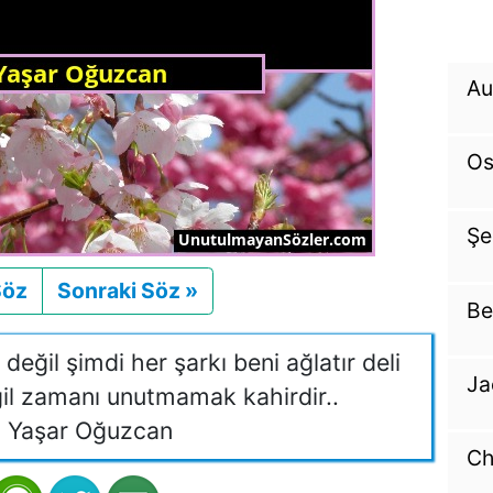
Au
O
Şe
Söz
Önceki
Sonraki Söz »
Sonraki
Be
değil şimdi her şarkı beni ağlatır deli
Ja
il zamanı unutmamak kahirdir..
 Yaşar Oğuzcan
Ch