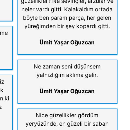
güzellikler? Ne sevinçler, arzular ve
neler vardı gitti. Kalakaldım ortada
böyle ben param parça, her gelen
yüreğimden bir şey kopardı gitti.
ime
Ümit Yaşar Oğuzcan
Ne zaman seni düşünsem
yalnızlığım aklıma gelir.
iz
ak
Ümit Yaşar Oğuzcan
n ki
z
.
Nice güzellikler gördüm
yeryüzünde, en güzeli bir sabah