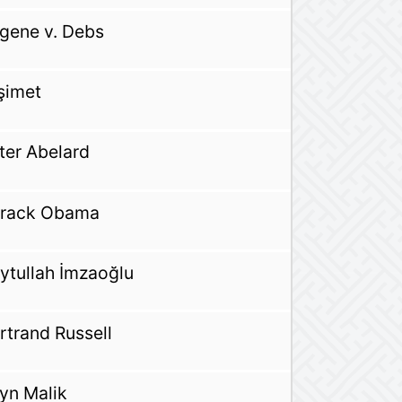
gene v. Debs
şimet
ter Abelard
rack Obama
ytullah İmzaoğlu
rtrand Russell
yn Malik