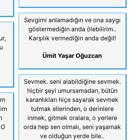
Sevgimi anlamadığın ve ona saygı
göstermediğin anda ölebilirim..
ur,
Karşılık vermediğin anda değil!
bu
Ümit Yaşar Oğuzcan
Sevmek. seni alabildiğine sevmek.
hiçbir şeyi umursamadan, bütün
im
karanlıkları hiçe sayarak sevmek
nim
tutmak ellerinden, o derinlere
n
inmek, gitmek oralara, o yerlere
 O
orda hep sen olmalı, seni yaşamak
ve olduğun yerde bile..