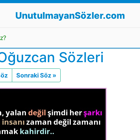
UnutulmayanSözler.com
uz?
Oğuzcan Sözleri
Söz
Önceki
Sonraki Söz »
Sonraki