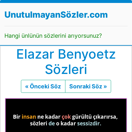
UnutulmayanSözler.com
Hangi ünlünün sözlerini arıyorsunuz?
Elazar Benyoetz
Sözleri
« Önceki Söz
Önceki
Sonraki Söz »
Sonraki