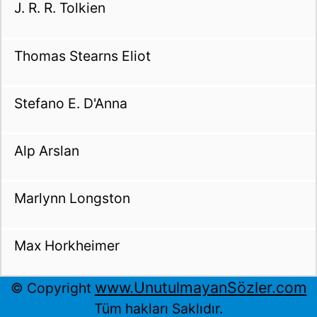
J. R. R. Tolkien
Thomas Stearns Eliot
Stefano E. D'Anna
Alp Arslan
Marlynn Longston
Max Horkheimer
www.UnutulmayanSözler.com
© Copyright
Tüm hakları Saklıdır.