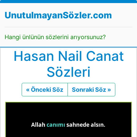
UnutulmayanSözler.com
Hangi ünlünün sözlerini arıyorsunuz?
Hasan Nail Canat
Sözleri
« Önceki Söz
Önceki
Sonraki Söz »
Sonraki