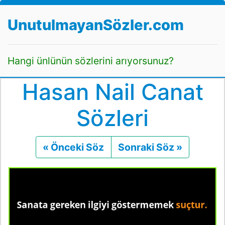
UnutulmayanSözler.com
Hangi ünlünün sözlerini arıyorsunuz?
Hasan Nail Canat
Sözleri
« Önceki Söz
Önceki
Sonraki Söz »
Sonraki