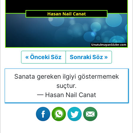
« Önceki Söz
Önceki
Sonraki Söz »
Sonraki
Sanata gereken ilgiyi göstermemek
suçtur.
— Hasan Nail Canat