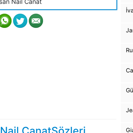
an Nail Canat
İv
Ja
Ru
Ca
Gü
Je
Nail CanatSözleri
Gi