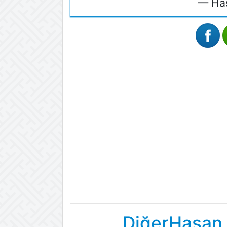
— Has
DiğerHasan 