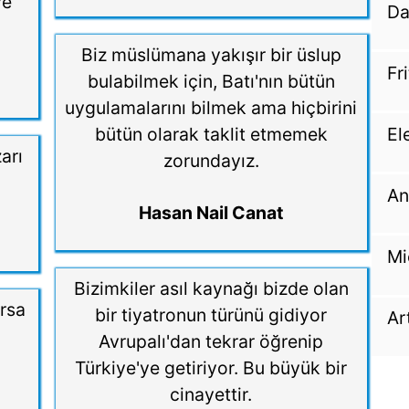
ve
Da
Biz müslümana yakışır bir üslup
Fr
bulabilmek için, Batı'nın bütün
uygulamalarını bilmek ama hiçbirini
El
bütün olarak taklit etmemek
arı
zorundayız.
An
Hasan Nail Canat
Mi
Bizimkiler asıl kaynağı bizde olan
ırsa
bir tiyatronun türünü gidiyor
Ar
Avrupalı'dan tekrar öğrenip
Türkiye'ye getiriyor. Bu büyük bir
cinayettir.