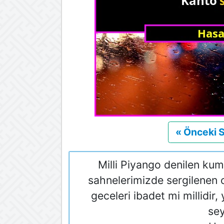
« Önceki 
Milli Piyango denilen kum
sahnelerimizde sergilenen 
geceleri ibadet mi millidi
se