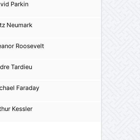
vid Parkin
itz Neumark
eanor Roosevelt
dre Tardieu
chael Faraday
thur Kessler