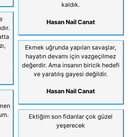
kaldık.
e
Hasan Nail Canat
ıdır.
atta
zı,
Ekmek uğrunda yapılan savaşlar,
.
hayatın devamı için vazgeçilmez
değerdir. Ama insanın biricik hedefi
ve yaratılış gayesi değildir.
Hasan Nail Canat
ğmen
dum.
Ektiğim son fidanlar çok güzel
yeşerecek