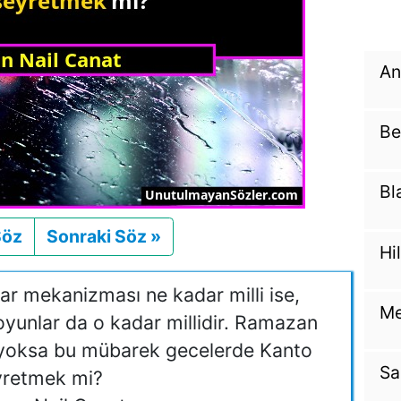
An
Be
Bl
Söz
Önceki
Sonraki Söz »
Sonraki
Hi
ar mekanizması ne kadar milli ise,
Me
oyunlar da o kadar millidir. Ramazan
r, yoksa bu mübarek gecelerde Kanto
Sa
yretmek mi?