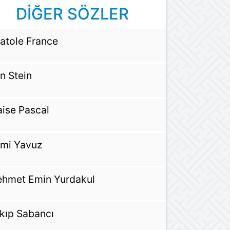
DİĞER SÖZLER
atole France
n Stein
aise Pascal
lmi Yavuz
hmet Emin Yurdakul
kıp Sabancı