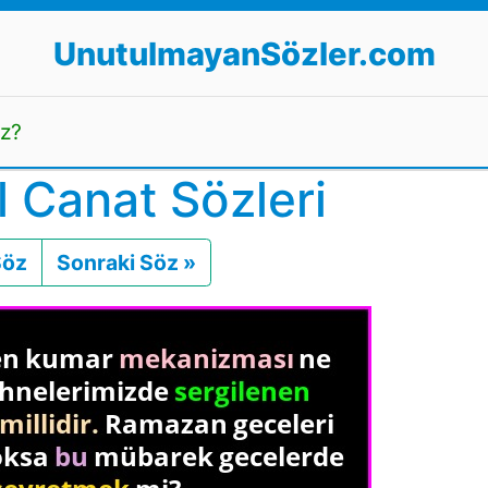
UnutulmayanSözler.com
uz?
 Canat Sözleri
Söz
Önceki
Sonraki Söz »
Sonraki