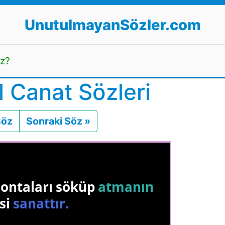
UnutulmayanSözler.com
uz?
 Canat Sözleri
Söz
Önceki
Sonraki Söz »
Sonraki