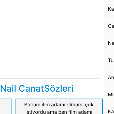
Ka
Ca
Ne
Tu
An
Nail CanatSözleri
Mu
y
Babam ilim adamı olmamı çok
Ka
istiyordu ama ben film adamı