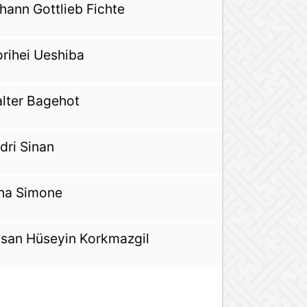
hann Gottlieb Fichte
rihei Ueshiba
lter Bagehot
dri Sinan
na Simone
san Hüseyin Korkmazgil