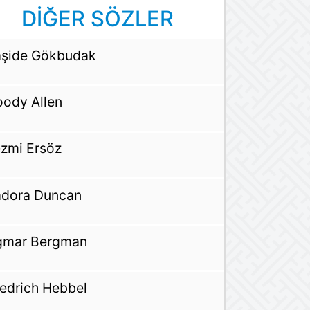
DİĞER SÖZLER
şide Gökbudak
ody Allen
zmi Ersöz
adora Duncan
gmar Bergman
iedrich Hebbel