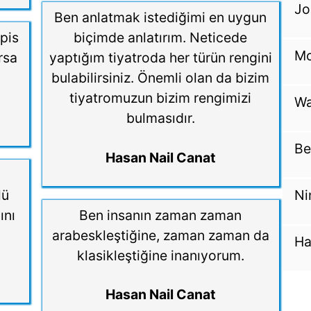
Jo
Ben anlatmak istediğimi en uygun
pis
biçimde anlatırım. Neticede
Mo
rsa
yaptığım tiyatroda her türün rengini
bulabilirsiniz. Önemli olan da bizim
tiyatromuzun bizim rengimizi
Wa
bulmasıdır.
Be
Hasan Nail Canat
lü
Ni
ını
Ben insanın zaman zaman
arabeskleştiğine, zaman zaman da
Ha
klasikleştiğine inanıyorum.
Hasan Nail Canat