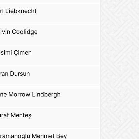
rl Liebknecht
lvin Coolidge
simi Çimen
ran Dursun
ne Morrow Lindbergh
rat Menteş
ramanoğlu Mehmet Bey