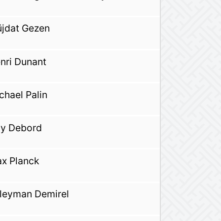
jdat Gezen
nri Dunant
chael Palin
y Debord
x Planck
leyman Demirel