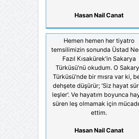
Hasan Nail Canat
Hemen hemen her tiyatro
temsilimizin sonunda Üstad Ne
Fazıl Kısakürek'in Sakarya
Türküsü'nü okudum. O Sakar
Türküsü'nde bir mısra var ki, b
dehşete düşürür; 'Siz hayat sü
leşler'. Ve hayatım boyunca ha
süren leş olmamak için mücad
ettim.
Hasan Nail Canat