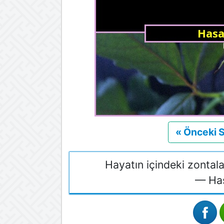
« Önceki 
Hayatın içindeki zontala
— Has