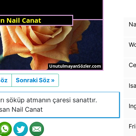
Na
Wo
Ce
Söz
Önceki
Sonraki Söz »
Sonraki
Is
rı söküp atmanın çaresi sanattır.
In
an Nail Canat
Fr