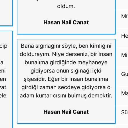
oldum.
Mü
Hasan Nail Canat
He
cip
Bana sığınağını söyle, ben kimliğini
doldurayım. Niye derseniz, bir insan
Mi
ya
bunalıma girdiğinde meyhaneye
eni
gidiyorsa onun sığınağı içki
Gu
ren
şişesidir. Eğer bir insan bunalıma
yat
girdiği zaman secdeye gidiyorsa o
Ma
ele
adam kurtarıcısını bulmuş demektir.
Hasan Nail Canat
Sü