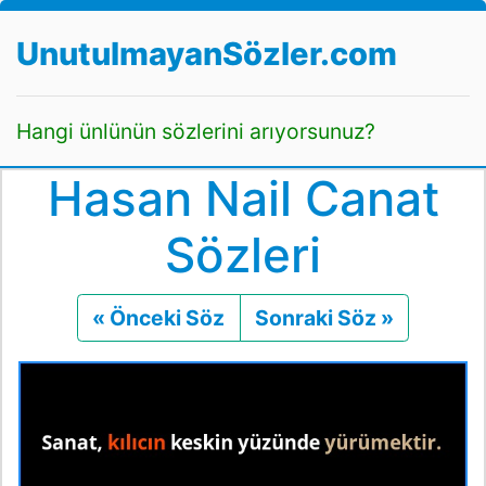
UnutulmayanSözler.com
Hangi ünlünün sözlerini arıyorsunuz?
Hasan Nail Canat
Sözleri
« Önceki Söz
Önceki
Sonraki Söz »
Sonraki