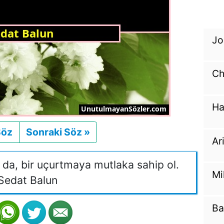
Jo
Ch
Ha
Söz
Önceki
Sonraki Söz »
Sonraki
Ar
a, bir uçurtmaya mutlaka sahip ol.
Mi
Sedat Balun
Ba