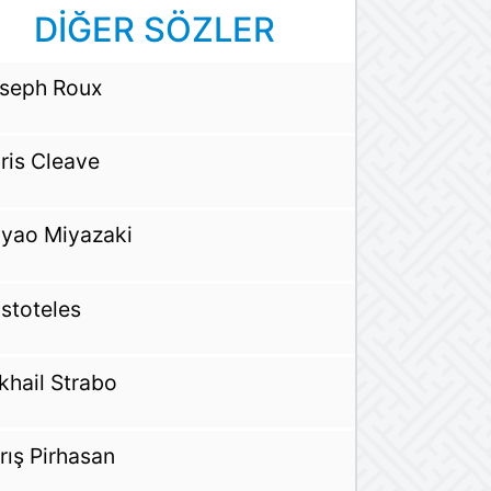
DİĞER SÖZLER
seph Roux
ris Cleave
yao Miyazaki
istoteles
khail Strabo
rış Pirhasan