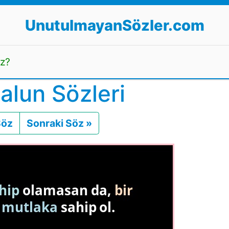
UnutulmayanSözler.com
uz?
alun Sözleri
Söz
Önceki
Sonraki Söz »
Sonraki