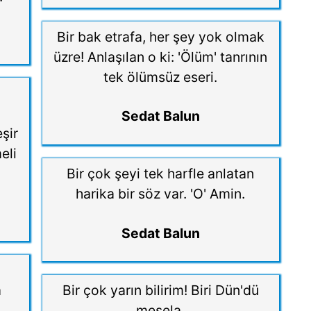
Bir bak etrafa, her şey yok olmak
üzre! Anlaşılan o ki: 'Ölüm' tanrının
tek ölümsüz eseri.
.
Sedat Balun
eşir
eli
Bir çok şeyi tek harfle anlatan
harika bir söz var. 'O' Amin.
Sedat Balun
a
Bir çok yarın bilirim! Biri Dün'dü
mesela.