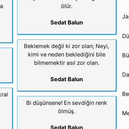
la
ölür.
Ja
Sedat Balun
Dü
Beklemek değil ki zor olan; Neyi,
kimi ve neden beklediğini bile
Bü
bilmemektir asıl zor olan.
Da
Sedat Balun
Be
kral
Bi düşünsene! En sevdiğin renk
ölmüş.
Me
Sedat Balun