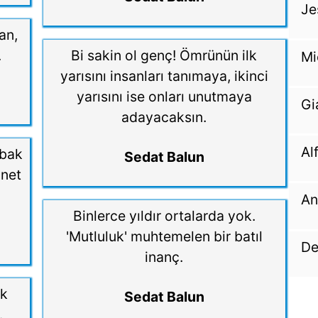
Je
an,
.
Bi sakin ol genç! Ömrünün ilk
Mi
yarısını insanları tanımaya, ikinci
yarısını ise onları unutmaya
Gi
adayacaksın.
Al
 bak
Sedat Balun
 net
An
Binlerce yıldır ortalarda yok.
'Mutluluk' muhtemelen bir batıl
De
inanç.
ak
Sedat Balun
.