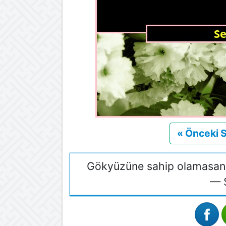
« Önceki 
Gökyüzüne sahip olamasan d
— 