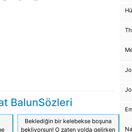
Hü
Th
Me
Jo
Jo
t BalunSözleri
Em
t
Beklediğin bir kelebekse boşuna
Na
ne
bekliyorsun! O zaten yolda gelirken