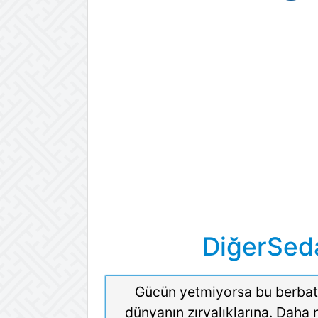
DiğerSeda
Gücün yetmiyorsa bu berba
dünyanın zırvalıklarına. Daha 