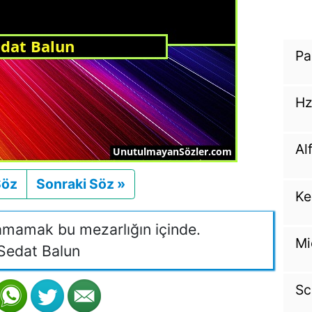
Pa
Hz
Al
Söz
Önceki
Sonraki Söz »
Sonraki
Ke
lamamak bu mezarlığın içinde.
Mi
Sedat Balun
Sc