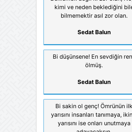
kimi ve neden beklediğini bil
bilmemektir asıl zor olan.
Sedat Balun
Bi düşünsene! En sevdiğin re
ölmüş.
Sedat Balun
Bi sakin ol genç! Ömrünün il
yarısını insanları tanımaya, iki
yarısını ise onları unutmaya
adayacaksın.