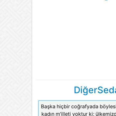
DiğerSeda
Başka hiçbir coğrafyada böylesi
kadın m'illeti yoktur ki; ülkemiz