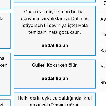
Hü
Gücün yetmiyorsa bu berbat
da
dünyanın zırvalıklarına. Daha ne
As
istiyorsun ki sevin ya işte! Hala
temizsin, hala çocuksun.
Hi
Sedat Balun
Sa
na
rken
Güller! Kokarken ölür.
Az
Sedat Balun
Rh
Halk, derin uykuya daldığında, kral
yi,
en güzel rüyasını görür.