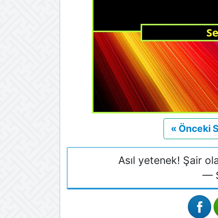
« Önceki 
Asıl yetenek! Şair o
— 