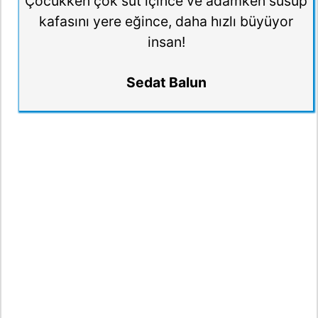
Çocukken çok süt içince ve adamken susup
kafasını yere eğince, daha hızlı büyüyor
insan!
Sedat Balun