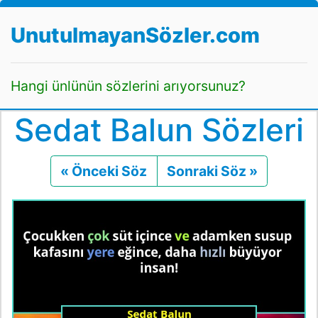
UnutulmayanSözler.com
Hangi ünlünün sözlerini arıyorsunuz?
Sedat Balun Sözleri
« Önceki Söz
Önceki
Sonraki Söz »
Sonraki