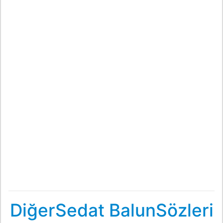
DiğerSedat BalunSözleri