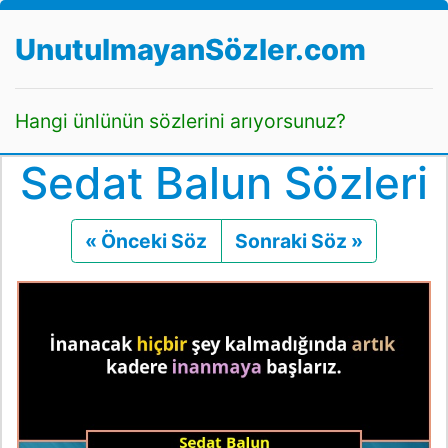
UnutulmayanSözler.com
Hangi ünlünün sözlerini arıyorsunuz?
Sedat Balun Sözleri
« Önceki Söz
Önceki
Sonraki Söz »
Sonraki