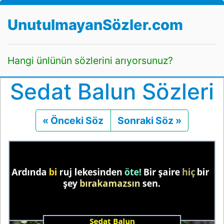
UnutulmayanSözler.com
Hangi ünlünün sözlerini arıyorsunuz?
Sedat Balun Sözleri
« Önceki Söz
Önceki
Sonraki Söz »
Sonraki