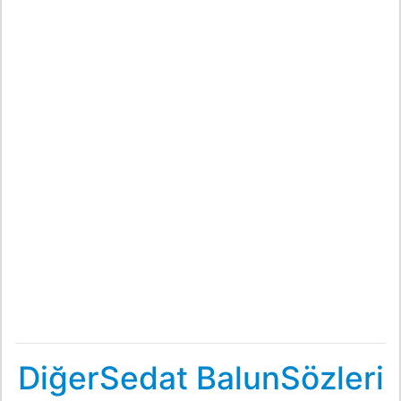
DiğerSedat BalunSözleri