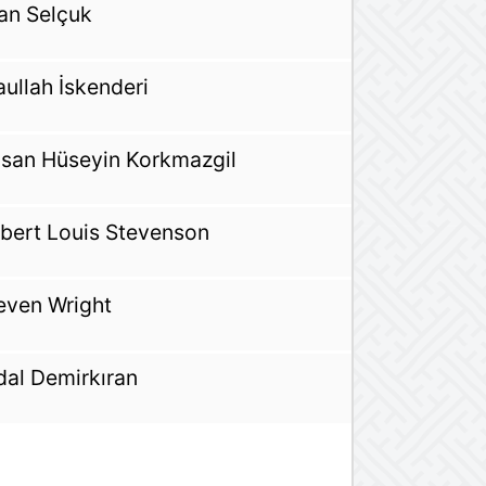
han Selçuk
aullah İskenderi
san Hüseyin Korkmazgil
bert Louis Stevenson
even Wright
dal Demirkıran