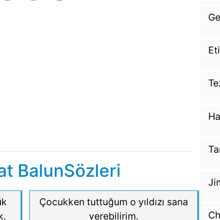
Ge
Et
Te
Ha
Ta
t BalunSözleri
Ji
ük
Çocukken tuttuğum o yıldızı sana
Ch
k.
verebilirim.