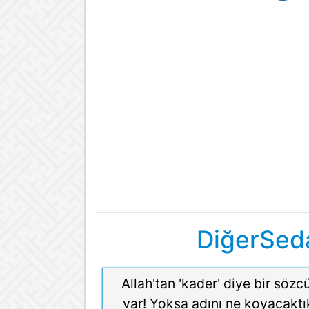
DiğerSeda
Allah'tan 'kader' diye bir sözc
var! Yoksa adını ne koyacaktı