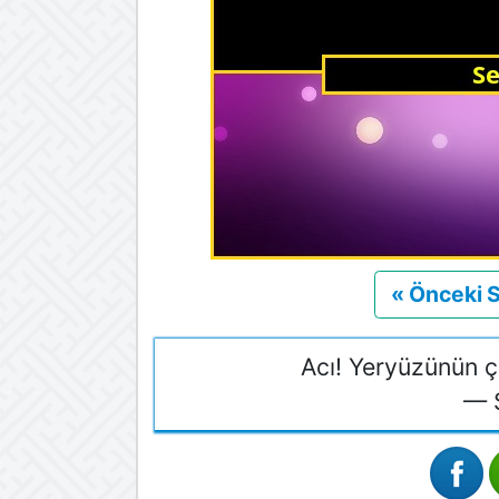
« Önceki 
Acı! Yeryüzünün çe
— 