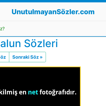
UnutulmayanSözler.com
uz?
alun Sözleri
Söz
Önceki
Sonraki Söz »
Sonraki