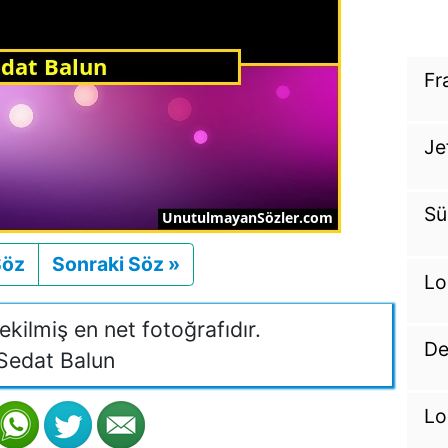
Fr
Je
Sü
Söz
Önceki
Sonraki Söz »
Sonraki
Lo
kilmiş en net fotoğrafıdır.
De
Sedat Balun
Lo