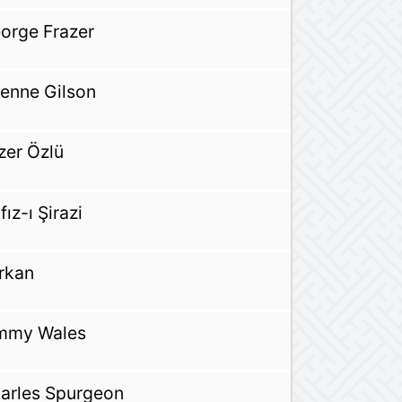
orge Frazer
ienne Gilson
zer Özlü
fız-ı Şirazi
rkan
mmy Wales
arles Spurgeon