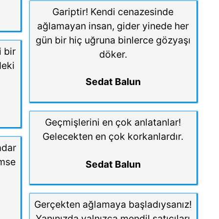
Gariptir! Kendi cenazesinde
ağlamayan insan, gider yinede her
gün bir hiç uğruna binlerce gözyaşı
 bir
döker.
deki
Sedat Balun
Geçmişlerini en çok anlatanlar!
Gelecekten en çok korkanlardır.
adar
imse
Sedat Balun
Gerçekten ağlamaya başladıysanız!
Yanınızda yalnızca mendil satıcıları