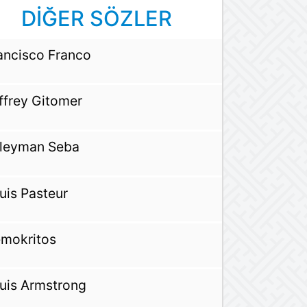
DİĞER SÖZLER
ancisco Franco
ffrey Gitomer
leyman Seba
uis Pasteur
mokritos
uis Armstrong