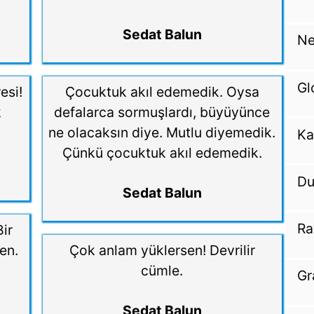
Sedat Balun
Ne
Gl
esi!
Çocuktuk akıl edemedik. Oysa
k
defalarca sormuşlardı, büyüyünce
ne olacaksın diye. Mutlu diyemedik.
Ka
Çünkü çocuktuk akıl edemedik.
Du
Sedat Balun
Ra
Bir
en.
Çok anlam yüklersen! Devrilir
cümle.
Gr
Sedat Balun