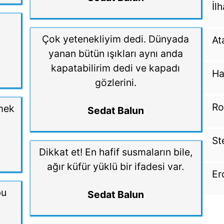
İl
Çok yetenekliyim dedi. Dünyada
At
yanan bütün ışıkları aynı anda
kapatabilirim dedi ve kapadı
Ha
gözlerini.
Ro
emek
Sedat Balun
St
Dikkat et! En hafif susmaların bile,
ağır küfür yüklü bir ifadesi var.
Er
bu
Sedat Balun