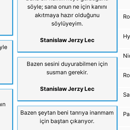
söyle; sana onun ne için kanını
akıtmaya hazır olduğunu
Ro
söylüyeyim.
Hy
Stanislaw Jerzy Lec
yle
Ni
Bazen sesini duyurabilmen için
susman gerekir.
Ro
Stanislaw Jerzy Lec
Sa
nın
Bazen şeytan beni tanrıya inanmam
Pa
için baştan çıkarıyor.