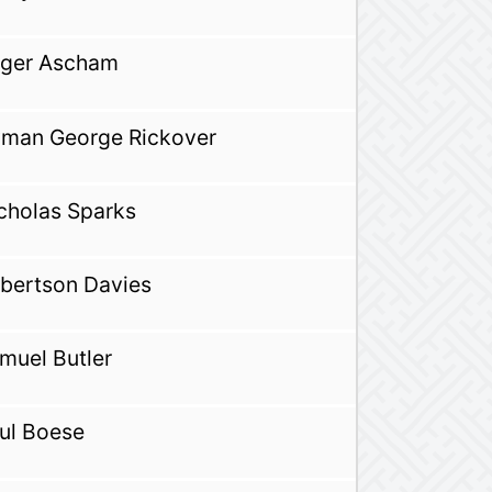
ger Ascham
man George Rickover
cholas Sparks
bertson Davies
muel Butler
ul Boese