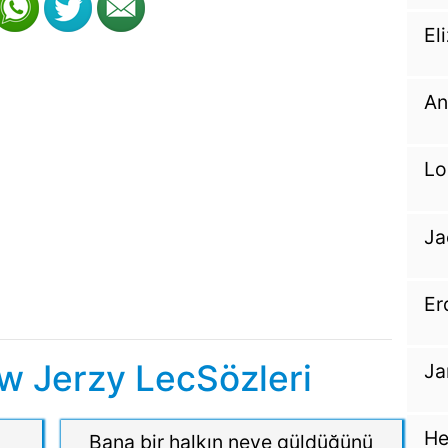
El
An
Lo
Ja
Er
w Jerzy LecSözleri
Ja
He
Bana bir halkın neye güldüğünü