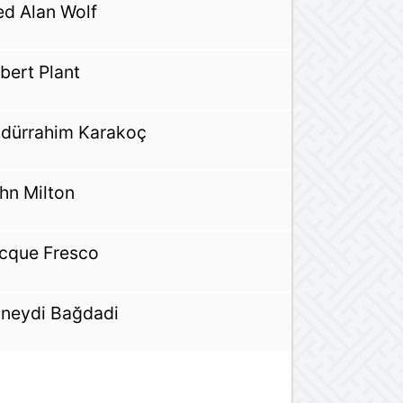
ed Alan Wolf
bert Plant
dürrahim Karakoç
hn Milton
cque Fresco
neydi Bağdadi