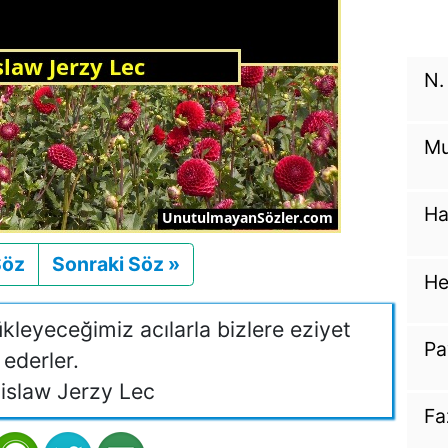
N.
Mu
Ha
Söz
Önceki
Sonraki Söz »
Sonraki
He
ükleyeceğimiz acılarla bizlere eziyet
Pa
ederler.
islaw Jerzy Lec
Fa