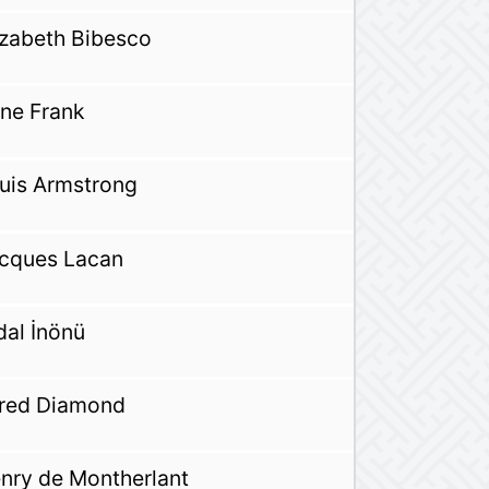
izabeth Bibesco
ne Frank
uis Armstrong
cques Lacan
dal İnönü
red Diamond
nry de Montherlant