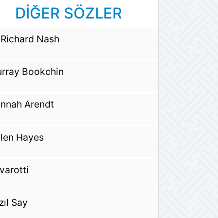
DİĞER SÖZLER
 Richard Nash
rray Bookchin
nnah Arendt
len Hayes
varotti
zıl Say