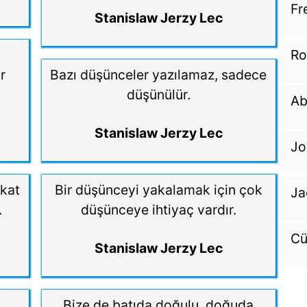
Fr
Stanislaw Jerzy Lec
Ro
r
Bazı düşünceler yazılamaz, sadece
düşünülür.
Ab
Stanislaw Jerzy Lec
Jo
akat
Bir düşünceyi yakalamak için çok
Ja
.
düşünceye ihtiyaç vardır.
Cü
Stanislaw Jerzy Lec
Bize de batıda doğulu, doğuda