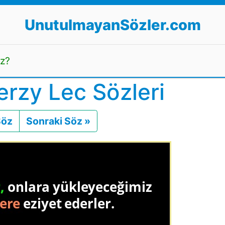
UnutulmayanSözler.com
uz?
erzy Lec Sözleri
Söz
Önceki
Sonraki Söz »
Sonraki