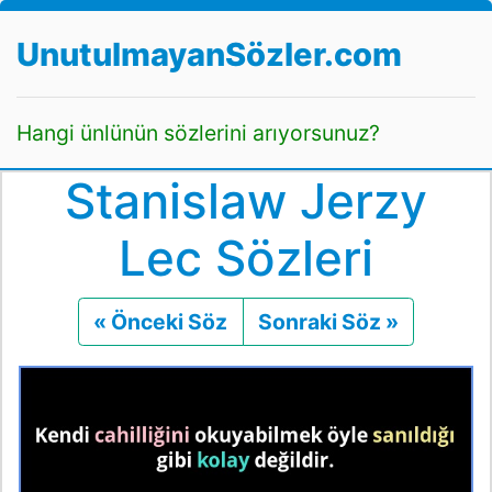
UnutulmayanSözler.com
Hangi ünlünün sözlerini arıyorsunuz?
Stanislaw Jerzy
Lec Sözleri
« Önceki Söz
Önceki
Sonraki Söz »
Sonraki