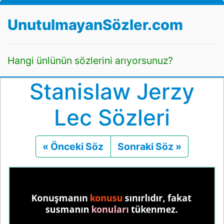
UnutulmayanSözler.com
Hangi ünlünün sözlerini arıyorsunuz?
Stanislaw Jerzy
Lec Sözleri
« Önceki Söz
Önceki
Sonraki Söz »
Sonraki