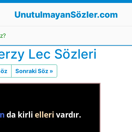
UnutulmayanSözler.com
uz?
erzy Lec Sözleri
Söz
Önceki
Sonraki Söz »
Sonraki