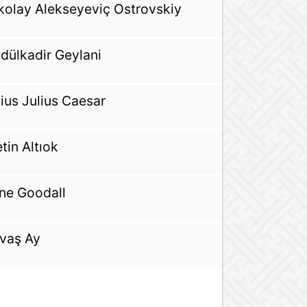
kolay Alekseyeviç Ostrovskiy
dülkadir Geylani
ius Julius Caesar
tin Altıok
ne Goodall
vaş Ay