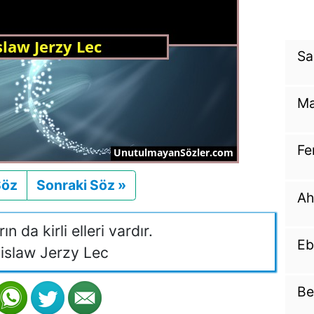
Sa
Ma
Fe
Söz
Önceki
Sonraki Söz »
Sonraki
Ah
n da kirli elleri vardır.
Eb
islaw Jerzy Lec
Be