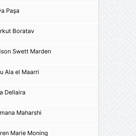
ya Paşa
rkut Boratav
ison Swett Marden
u Ala el Maarri
a Dellaira
mana Maharshi
ren Marie Moning