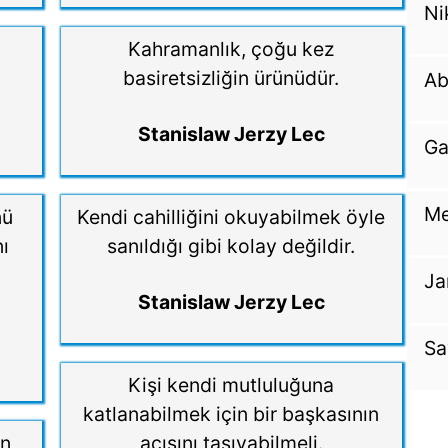
Ni
ı
Kahramanlık, çoğu kez
basiretsizliğin ürünüdür.
Ab
Stanislaw Jerzy Lec
Ga
Me
nü
Kendi cahilliğini okuyabilmek öyle
ı
sanıldığı gibi kolay değildir.
Ja
Stanislaw Jerzy Lec
Sa
Kişi kendi mutluluğuna
katlanabilmek için bir başkasının
in
acısını taşıyabilmeli.