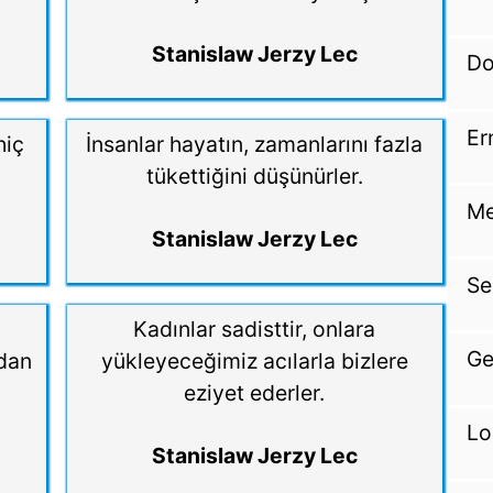
Stanislaw Jerzy Lec
Do
Er
hiç
İnsanlar hayatın, zamanlarını fazla
tükettiğini düşünürler.
Me
Stanislaw Jerzy Lec
Se
Kadınlar sadisttir, onlara
Ge
ndan
yükleyeceğimiz acılarla bizlere
eziyet ederler.
Lo
Stanislaw Jerzy Lec