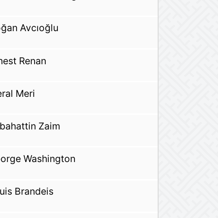
ğan Avcıoğlu
nest Renan
ral Meri
bahattin Zaim
orge Washington
uis Brandeis