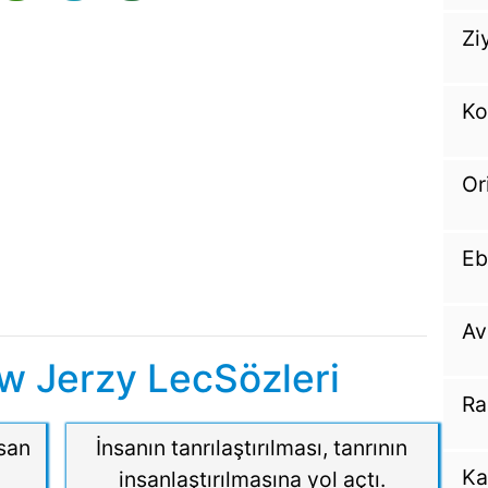
Zi
Ko
Or
Eb
Av
w Jerzy LecSözleri
Ra
san
İnsanın tanrılaştırılması, tanrının
Ka
insanlaştırılmasına yol açtı.