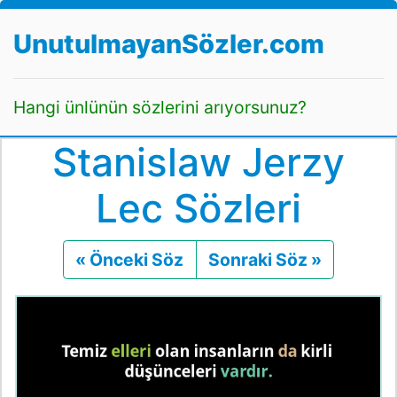
UnutulmayanSözler.com
Hangi ünlünün sözlerini arıyorsunuz?
Stanislaw Jerzy
Lec Sözleri
« Önceki Söz
Önceki
Sonraki Söz »
Sonraki