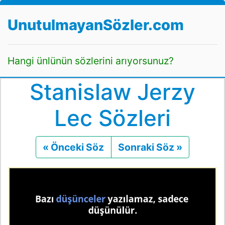
UnutulmayanSözler.com
Hangi ünlünün sözlerini arıyorsunuz?
Stanislaw Jerzy
Lec Sözleri
« Önceki Söz
Önceki
Sonraki Söz »
Sonraki